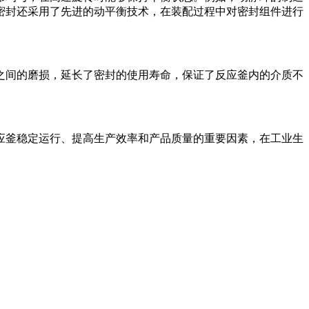
密封还采用了先进的动平衡技术，在装配过程中对密封组件进行
之间的磨损，延长了密封的使用寿命，保证了反应釜内的介质不
应釜稳定运行、提高生产效率和产品质量的重要因素，在工业生