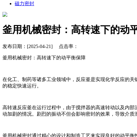
磁力密封
釜用机械密封：高转速下的动
发布日期：[2025-04-21] 点击率：
釜用机械密封：高转速下的动平衡保障
在化工、制药等诸多工业领域中，反应釜是实现化学反应的关
的稳定快速运行。
高转速反应釜在运行过程中，由于搅拌器的高速转动以及内部
动加剧的情况。剧烈的振动不但会影响密封的效果，导致介质
釜用机械密封通过精心的设计和制造工艺来实现良好的动平衡