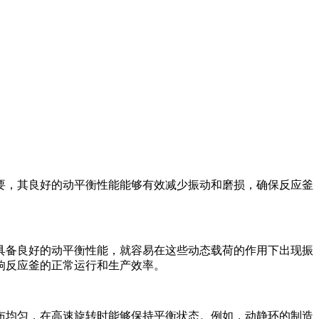
要，其良好的动平衡性能能够有效减少振动和磨损，确保反应釜
具备良好的动平衡性能，就容易在这些动态载荷的作用下出现振
响反应釜的正常运行和生产效率。
布均匀，在高速旋转时能够保持平衡状态。例如，动静环的制造