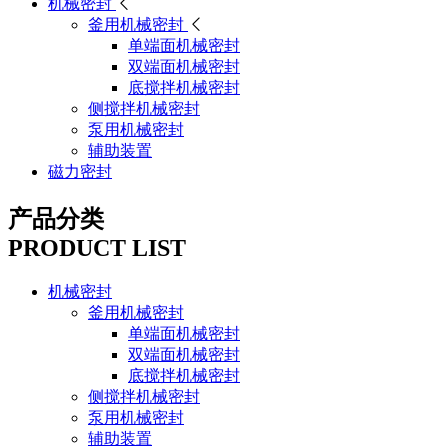
机械密封
釜用机械密封
单端面机械密封
双端面机械密封
底搅拌机械密封
侧搅拌机械密封
泵用机械密封
辅助装置
磁力密封
产品分类
PRODUCT LIST
机械密封
釜用机械密封
单端面机械密封
双端面机械密封
底搅拌机械密封
侧搅拌机械密封
泵用机械密封
辅助装置