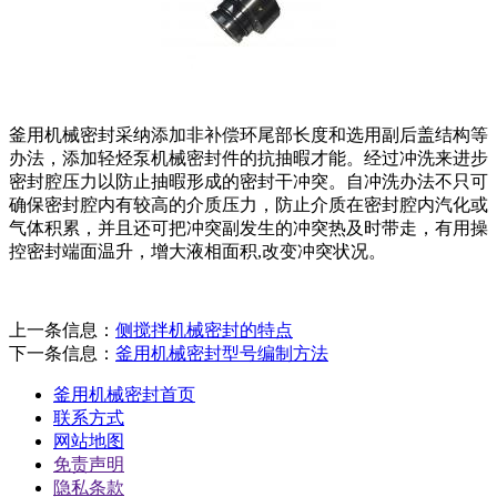
釜用机械密封采纳添加非补偿环尾部长度和选用副后盖结构等
办法，添加轻烃泵机械密封件的抗抽暇才能。经过冲洗来进步
密封腔压力以防止抽暇形成的密封干冲突。自冲洗办法不只可
确保密封腔内有较高的介质压力，防止介质在密封腔内汽化或
气体积累，并且还可把冲突副发生的冲突热及时带走，有用操
控密封端面温升，增大液相面积,改变冲突状况。
上一条信息：
侧搅拌机械密封的特点
下一条信息：
釜用机械密封型号编制方法
釜用机械密封首页
联系方式
网站地图
免责声明
隐私条款