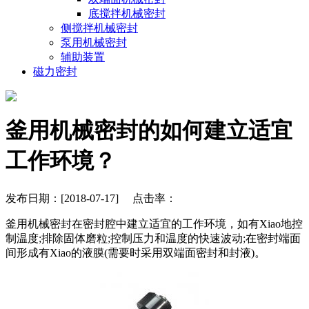
底搅拌机械密封
侧搅拌机械密封
泵用机械密封
辅助装置
磁力密封
釜用机械密封的如何建立适宜
工作环境？
发布日期：[2018-07-17] 点击率：
釜用机械密封在密封腔中建立适宜的工作环境，如有Xiao地控
制温度;排除固体磨粒;控制压力和温度的快速波动;在密封端面
间形成有Xiao的液膜(需要时采用双端面密封和封液)。