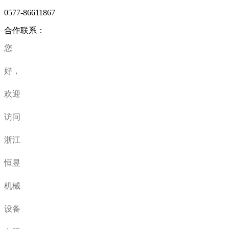
0577-86611867
合作联系：
您
好，
欢迎
访问
浙江
恒昱
机械
设备