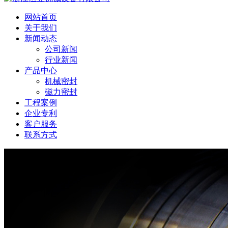
网站首页
关于我们
新闻动态
公司新闻
行业新闻
产品中心
机械密封
磁力密封
工程案例
企业专利
客户服务
联系方式