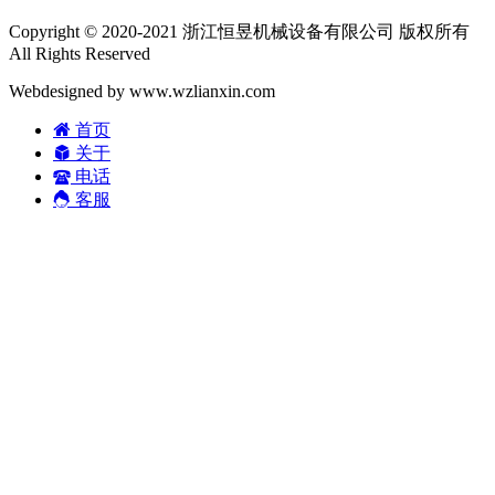
Copyright © 2020-2021 浙江恒昱机械设备有限公司 版权所有
All Rights Reserved
Webdesigned by www.wzlianxin.com
首页
关于
电话
客服